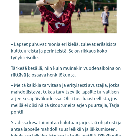
– Lapset puhuvat monia eri kieliä, tulevat erilaisista
kulttuureista ja perinteistä. Se on rikkaus koko
työyhteisölle.
Tärkeää kesällä, niin kuin muinakin vuodenaikoina on
riittävä ja osaava henkilökunta.
– Meitä kaikkia tarvitaan ja erityisesti avustajia, jotka
mahdollistavat tukea tarvitseville lapsille turvallisen
arjen kesäpäiväkodeissa. Olisi tosi haasteellista, jos
meillä ei olisi näitä sitoutuneita arjen puurtajia, Tarja
pohtii.
Stadissa kesätoimintaa halutaan järjestää ohjatusti ja
antaa lapselle mahdollisuus leikkiin ja liikkumiseen,
lukuisissa leikkipuistoissa ja fudiskentillä. Päiväkodin