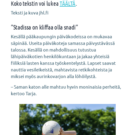
Koko tekstin voi lukea
TÄÄLTÄ
.
Teksti ja kuva jhl.fi
”Stadissa on kliffaa olla snadi”
Kesällä pääkaupungin päiväkodeissa on mukavaa
säpinää. Useita päiväkoteja samassa päivystävässä
talossa. Kesällä on mahdollisuus tutustua
lähipäiväkotien henkilökuntaan ja jakaa yhteisiä
fiiliksiä lasten kanssa työskentelystä. Lapset saavat
nauttia vesileikeistä, mahtavista retkikohteista ja
miksei myös aurinkovarjon alla löhöilystä.
– Saman katon alle mahtuu hyvin moninaisia perheitä,
kertoo Tarja.