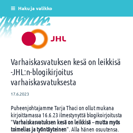
Siirry
Haku ja valikko
sivun
sisältöön
Helsingin varhaiskasvatus JHL ry 081
Varhaiskasvatuksen kesä on leikkisä
-JHL:n-blogikirjoitus
varhaiskasvatuksesta
17.6.2023
Puheenjohtajamme Tarja Thaci on ollut mukana
kirjoittamassa 16.6.23 ilmestynyttä blogikoirjoitusta
"
Varhaiskasvatuksen kesä on leikkisä – mutta myös
toimelias ja työntäyteinen
". Alla hänen osuutensa.