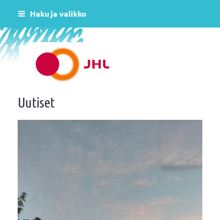
Siirry
Haku ja valikko
sivun
sisältöön
Helsingin varhaiskasvatus JHL ry 081
Uutiset