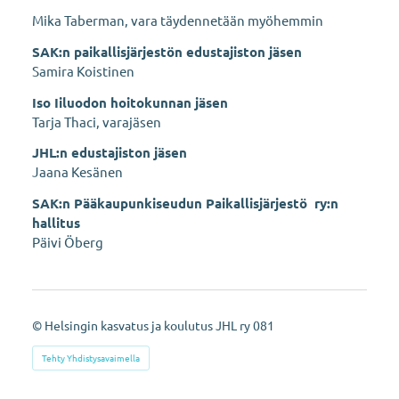
Mika Taberman, vara täydennetään myöhemmin
SAK:n paikallisjärjestön edustajiston jäsen
Samira Koistinen
Iso Iiluodon hoitokunnan jäsen
Tarja Thaci, varajäsen
JHL:n edustajiston jäsen
Jaana Kesänen
SAK:n Pääkaupunkiseudun Paikallisjärjestö ry:n
hallitus
Päivi Öberg
©
Helsingin kasvatus ja koulutus JHL ry 081
Tehty Yhdistysavaimella