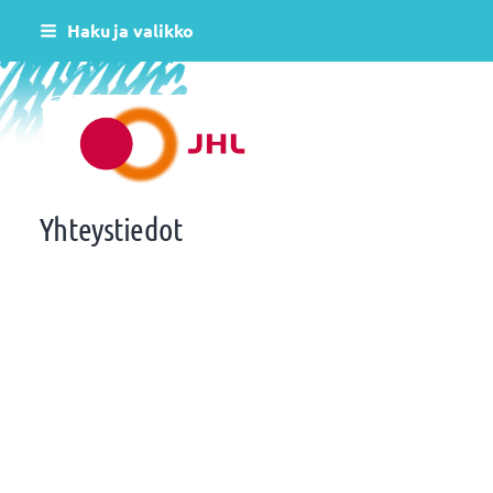
Siirry
Haku ja valikko
sivun
sisältöön
Helsingin varhaiskasvatus JHL ry 081
Yhteystiedot