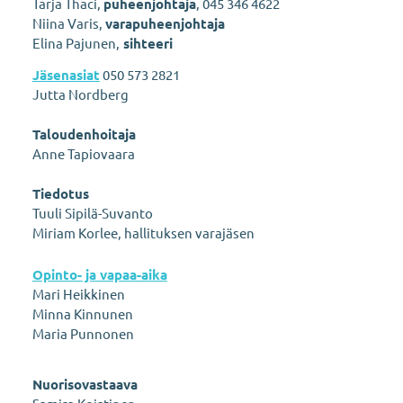
Tarja Thaci,
puheenjohtaja
, 045 346 4622
Niina Varis,
varapuheenjohtaja
Elina Pajunen,
sihteeri
Jäsenasiat
050 573 2821
Jutta Nordberg
Taloudenhoitaja
Anne Tapiovaara
Tiedotus
Tuuli Sipilä-Suvanto
Miriam Korlee, hallituksen varajäsen
Opinto- ja vapaa-aika
Mari Heikkinen
Minna Kinnunen
Maria Punnonen
Nuorisovastaava