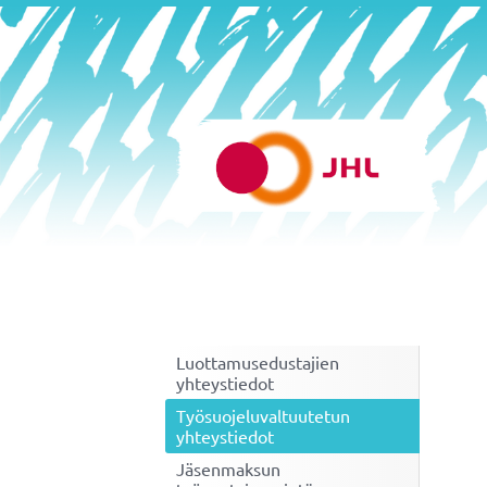
Siirry
sivun
sisältöön
Helsingin varhaiskasvatus 
Luottamusedustajien
yhteystiedot
Työsuojeluvaltuutetun
yhteystiedot
Jäsenmaksun