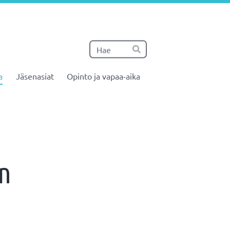
Haku
Hae
a
Jäsenasiat
Opinto ja vapaa-aika
un