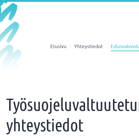
Etusivu
Yhteystiedot
Edunvalvont
JHL ry 081
Työsuojeluvaltuutet
yhteystiedot