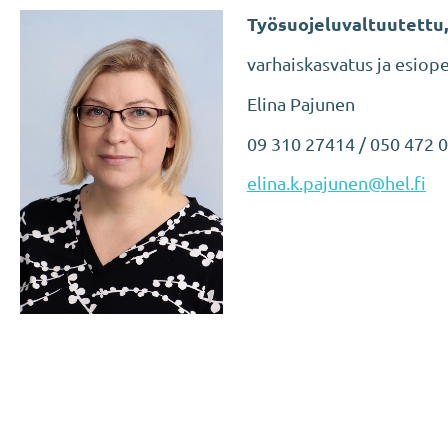
Työsuojeluvaltuutettu,
varhaiskasvatus ja esiop
Elina Pajunen
09 310 27414 / 050 472 
elina.k.pajunen@hel.fi