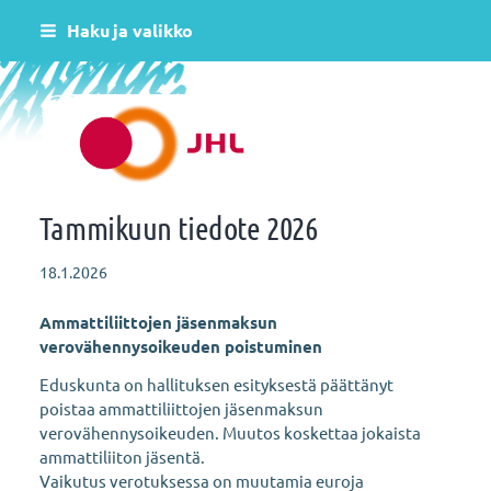
Siirry
Haku ja valikko
sivun
sisältöön
Helsingin varhaiskasvatus JHL ry 081
Tammikuun tiedote 2026
18.1.2026
Ammattiliittojen jäsenmaksun
verovähennysoikeuden poistuminen
Eduskunta on hallituksen esityksestä päättänyt
poistaa ammattiliittojen jäsenmaksun
verovähennysoikeuden. Muutos koskettaa jokaista
ammattiliiton jäsentä.
Vaikutus verotuksessa on muutamia euroja