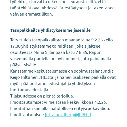
työehto ja turvattu oikeus on seurausta siitä, että
työntekijät ovat yhdessä järjestäytyneet ja rakentaneet
vahvan ammattiliiton.
Tasopalkkailta yhdistyksemme jäsenille
Tervetuloa tasopalkkailtaan maanantaina 9.2.26 kello
17.30 yhdistyksemme toimitilaan, joka sijaitsee
osoitteessa Miina Sillanpään katu 7 B 35. Rapun
vasemmalla puolella on ovisummeri, jota painamalla
pääset sisälle.
Kanssamme keskustelemassa on sopimusasiantuntija
Keijo Hiltunen JHL:stä, ja hänen lisäkseen paikalla ovat
myös pääluottamusedustajat ja yhdistyksen
luottamusedustajia.
Tilaisuudessa on pientä tarjoilua.
Ilmoittautumiset viimeistään keskiviikkona 4.2.26.
Ilmoitathan samalla mahdollisen erityisruokavalion.
Ilmoittautumiset:
jutta.nordberg@jhl81.fi