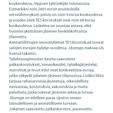
kuukaudessa, riippuen työntekijän tulotasosta.
Esimerkiksi noin 2601 euron ansiotuloilla
verovähennyksen poisto on noin 4 euroa kuukaudessa
ja vuoden 2026 TES-korotukset ovat noin 60 euroa
kuukaudessa. Laskelma on suuntaa antava, eikä
huomioi yksittäisen jäsenen henkilökohtaista
tilannetta.
Ammattiliittojen neuvottelemat TES-korotukset tuovat
satojen eurojen hyödyn vuodessa. Jäsenyys maksaa siis
itsensä takaisin.
Työehtosopimusten kautta saavutetut
palkankorotukset, lomaoikeudet, työaikajärjestelyt,
vuorolisät ja muut edut ovat konkreettisia euroja,
jotka näkyvät jokaisen jäsenen tilipussissa. Lisäksi liitto
tarjoaa rahanarvoisia jäsenetuja, oikeudellista
neuvontaa, koulutuksia, vakuutuksia ja muita
palveluita, jotka tukevat jäsenten arkea ja turvaa.
Jäsenyys on edelleen paras sijoitus omaan
taloudelliseen ja ammatilliseen turvaan.
Jokainen saavutettu palkankorotus, parannettu