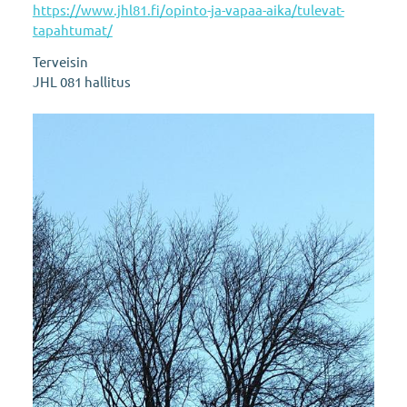
https://www.jhl81.fi/opinto-ja-vapaa-aika/tulevat-
tapahtumat/
Terveisin
JHL 081 hallitus