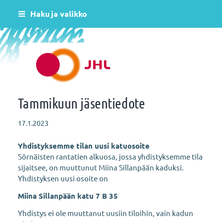
Siirry
Haku ja valikko
sivun
sisältöön
Helsingin varhaiskasvatus JHL ry 081
Tammikuun jäsentiedote
17.1.2023
Yhdistyksemme tilan uusi katuosoite
Sörnäisten rantatien alkuosa, jossa yhdistyksemme tila
sijaitsee, on muuttunut Miina Sillanpään kaduksi.
Yhdistyksen uusi osoite on
Miina Sillanpään katu 7 B 35
Yhdistys ei ole muuttanut uusiin tiloihin, vain kadun