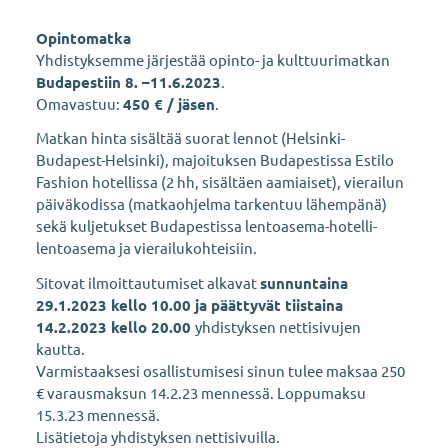
Opintomatka
Yhdistyksemme järjestää opinto- ja kulttuurimatkan
Budapestiin 8. –11.6.2023
.
Omavastuu:
450 € / jäsen
.
Matkan hinta sisältää suorat lennot (Helsinki-
Budapest-Helsinki), majoituksen Budapestissa Estilo
Fashion hotellissa (2 hh, sisältäen aamiaiset), vierailun
päiväkodissa (matkaohjelma tarkentuu lähempänä)
sekä kuljetukset Budapestissa lentoasema-hotelli-
lentoasema ja vierailukohteisiin.
Sitovat ilmoittautumiset alkavat
sunnuntaina
29.1.2023 kello 10.00 ja päättyvät tiistaina
14.2.2023 kello 20.00
yhdistyksen nettisivujen
kautta.
Varmistaaksesi osallistumisesi sinun tulee maksaa 250
€ varausmaksun 14.2.23 mennessä. Loppumaksu
15.3.23 mennessä.
Lisätietoja yhdistyksen nettisivuilla.