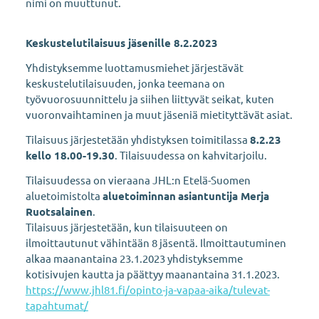
nimi on muuttunut.
Keskustelutilaisuus jäsenille 8.2.2023
Yhdistyksemme luottamusmiehet järjestävät
keskustelutilaisuuden, jonka teemana on
työvuorosuunnittelu ja siihen liittyvät seikat, kuten
vuoronvaihtaminen ja muut jäseniä mietityttävät asiat.
Tilaisuus järjestetään yhdistyksen toimitilassa
8.2.23
kello 18.00-19.30
. Tilaisuudessa on kahvitarjoilu.
Tilaisuudessa on vieraana JHL:n Etelä-Suomen
aluetoimistolta
aluetoiminnan
asiantuntija Merja
Ruotsalainen
.
Tilaisuus järjestetään, kun tilaisuuteen on
ilmoittautunut vähintään 8 jäsentä. Ilmoittautuminen
alkaa maanantaina 23.1.2023 yhdistyksemme
kotisivujen kautta ja päättyy maanantaina 31.1.2023.
https://www.jhl81.fi/opinto-ja-vapaa-aika/tulevat-
tapahtumat/