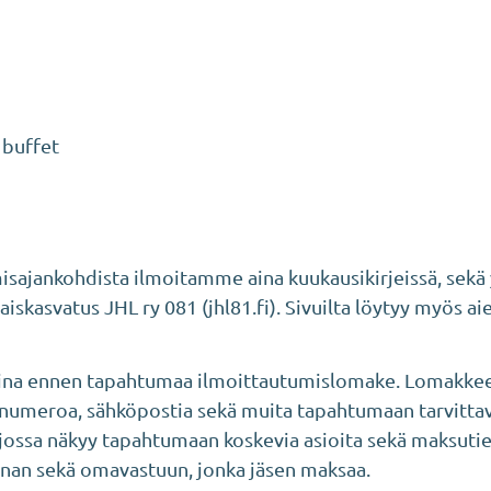
+ buffet
isajankohdista ilmoitamme aina kuukausikirjeissä, sekä 
aiskasvatus JHL ry 081 (jhl81.fi). Sivuilta löytyy myös
e aina ennen tapahtumaa ilmoittautumislomake. Lomakkee
nnumeroa, sähköpostia sekä muita tapahtumaan tarvittavi
i, jossa näkyy tapahtumaan koskevia asioita sekä maksut
nnan sekä omavastuun, jonka jäsen maksaa.