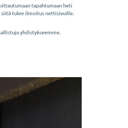
ilmoittautumaan tapahtumaan heti
tä tulee ilmoitus nettisivuille.
osallistuja yhdistykseemme.