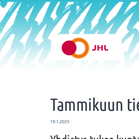
Siirry
sivun
sisältöön
Helsingin varhaiskasvatus 
Tammikuun ti
19.1.2025