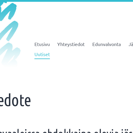
Etusivu
Yhteystiedot
Edunvalvonta
Jä
JHL ry 081
Uutiset
edote