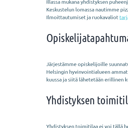
Illassa mukana yhdistyksen puheenj
Keskustelun lomassa nautimme pizz
Ilmoittautumiset ja ruokavaliot
tar
Opiskelijatapahtuma
Järjestämme opiskelijoille suunnat
Helsingin hyvinvointialueen ammatt
kuussa ja siitä lähetetään erillinen
Yhdistyksen toimiti
Yhdistyksen toimitilaa ei voi tällä