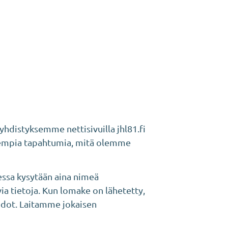
yhdistyksemme nettisivuilla jhl81.fi
 aiempia tapahtumia, mitä olemme
ssa kysytään aina nimeä
a tietoja. Kun lomake on lähetetty,
iedot. Laitamme jokaisen