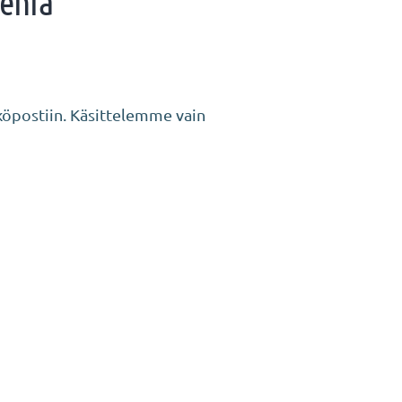
seniä
köpostiin. Käsittelemme vain