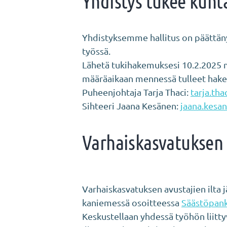
Yhdistys tukee kunt
Yhdistyksemme hallitus on päättäny
työssä.
Lähetä tukihakemuksesi 10.2.2025 m
määräaikaan mennessä tulleet hak
Puheenjohtaja Tarja Thaci:
tarja.tha
Sihteeri Jaana Kesänen:
jaana.kesa
Varhaiskasvatuksen 
Varhaiskasvatuksen avustajien ilta 
kaniemessä osoitteessa
Säästöpank
Keskustellaan yhdessä työhön liitty