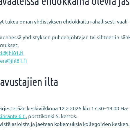
avaaleissa ehdokkaina olevia jä
t tukea oman yhdistyksen ehdokkaita rahallisesti vaali-
ennessä yhdistyksen puheenjohtajan tai sihteeriin säh
emukset.
ci@jhl81.fi
nen@jhl81.fi
avustajien ilta
järjestetään keskiviikkona 12.2.2025 klo 17.30–19.00 Ha-
inranta 6 C
, porttikonki 5. kerros.
vistä asioista ja jaetaan kokemuksia kollegoiden kesken.