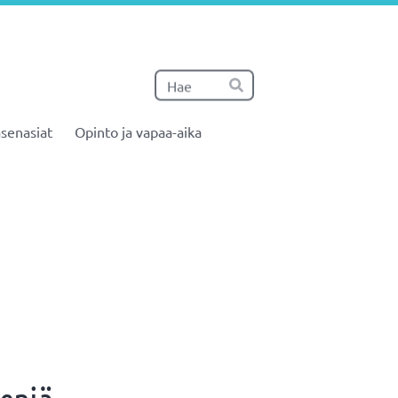
Haku
Hae
senasiat
Opinto ja vapaa-aika