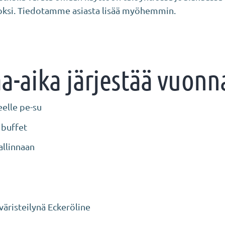
oksi. Tiedotamme asiasta lisää myöhemmin.
aa-aika järjestää vuon
elle pe-su
+ buffet
Tallinnaan
väristeilynä Eckeröline