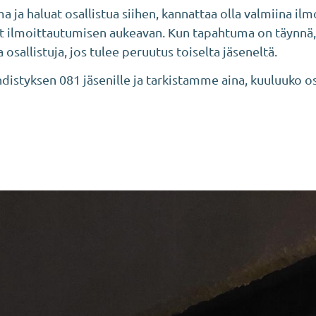
ma ja haluat osallistua siihen, kannattaa olla valmiina 
ilmoittautumisen aukeavan. Kun tapahtuma on täynnä, sii
 osallistuja, jos tulee peruutus toiselta jäseneltä.
hdistyksen 081 jäsenille ja tarkistamme aina, kuuluuko 