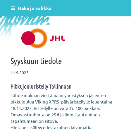
Siirry
Haku ja valikko
sivun
sisältöön
Helsingin varhaiskasvatus JHL ry 081
Syyskuun tiedote
11.9.2023
Pikkujouluristeily Tallinnaan
Lähde mukaan viettämään yhdistyksen jäsenten
pikkujoulua Viking XPRS -päiväristeilylle lauantaina
18.11.2023. Risteilylle on varattu 100 paikkaa.
Omavastuuhinta on 25 € ja ilmoittautuminen
tapahtumaan on sitova.
Hintaan sisältyy edestakainen laivamatka.