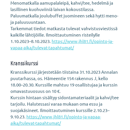
Menomatkalla aamupalaleipä, kahvi/tee, hedelmä ja
lasillinen kuohuviiniä laivan kokoustilassa.
Paluumatkalla joulubuffet juomineen sekä hytti meno-
ja paluusuuntaan.
Tarkemmat tiedot matkasta tulevat vahvistusviestissä
kaikille lähtijöille. Ilmoittautuminen risteilylle
1.10.2023–8.10.2023.
https://www.jhl81.fi/opinto-ja-
vapaa-aika/tulevat-tapahtumat/
⁠⁠⁠⁠⁠⁠⁠
Kranssikurssi
Kranssikurssi järjestetään tiistaina 31.10.2023 Annalan
puutarhassa, os. Hämeentie 154 rakennus J, kello
18.00–20.30. Kurssille mahtuu 19 osallistujaa ja kurssin
omavastuuosuus on 10 €.
Kurssin hintaan sisältyy sidontamateriaalit ja kahvi/tee
tarjoilu. Halutessasi varaa mukaan oma essu ja
suojakäsineet. Ilmoittautuminen kurssille 2.10.23–
9.10.23.
https://www.jhl81.fi/opinto-ja-vapaa-
aika/tulevat-tapahtumat/