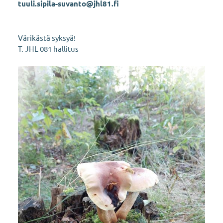
tuuli.sipila-suvanto@jhl81.fi
Värikästä syksyä!
T. JHL 081 hallitus