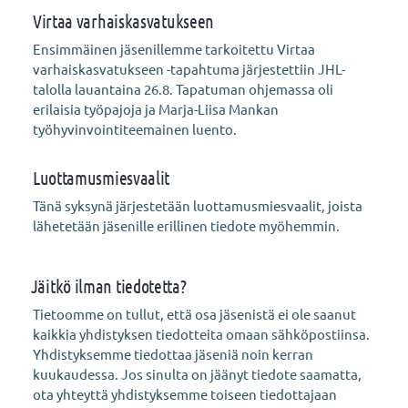
Virtaa varhaiskasvatukseen
Ensimmäinen jäsenillemme tarkoitettu Virtaa
varhaiskasvatukseen -tapahtuma järjestettiin JHL-
talolla lauantaina 26.8. Tapatuman ohjemassa oli
erilaisia työpajoja ja Marja-Liisa Mankan
työhyvinvointiteemainen luento.
Luottamusmiesvaalit
Tänä syksynä järjestetään luottamusmiesvaalit, joista
lähetetään jäsenille erillinen tiedote myöhemmin.
⁠⁠⁠⁠⁠⁠⁠Jäitkö ilman tiedotetta?
Tietoomme on tullut, että osa jäsenistä ei ole saanut
kaikkia yhdistyksen tiedotteita omaan sähköpostiinsa.
Yhdistyksemme tiedottaa jäseniä noin kerran
kuukaudessa. Jos sinulta on jäänyt tiedote saamatta,
ota yhteyttä yhdistyksemme toiseen tiedottajaan