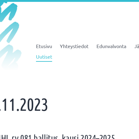
Etusivu
Yhteystiedot
Edunvalvonta
Jä
JHL ry 081
Uutiset
.11.2023
HL ry 081 hallitus, kausi 2024–2025