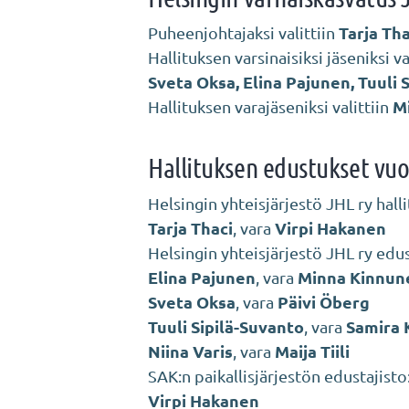
Tarja Tha
Puheenjohtajaksi valittiin
Hallituksen varsinaisiksi jäseniksi va
Sveta Oksa, Elina Pajunen, Tuuli Si
M
Hallituksen varajäseniksi valittiin
Hallituksen edustukset vu
Helsingin yhteisjärjestö JHL ry halli
Tarja Thaci
Virpi Hakanen
, vara
Helsingin yhteisjärjestö JHL ry edus
Elina Pajunen
Minna Kinnun
, vara
Sveta Oksa
Päivi Öberg
, vara
Tuuli Sipilä-Suvanto
Samira 
, vara
Niina Varis
Maija Tiili
, vara
SAK:n paikallisjärjestön edustajisto
Virpi Hakanen