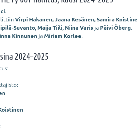
ci
.
Virpi Hakanen, Jaana Kesänen, Samira Koistine
littiin
pilä-Suvanto, Maija Tiili, Niina Varis
Päivi Öberg
ja
.
inna Kinnunen
Miriam Korlee
ja
.
osina 2024–2025
tus:
tajisto:
en
Koistinen
: