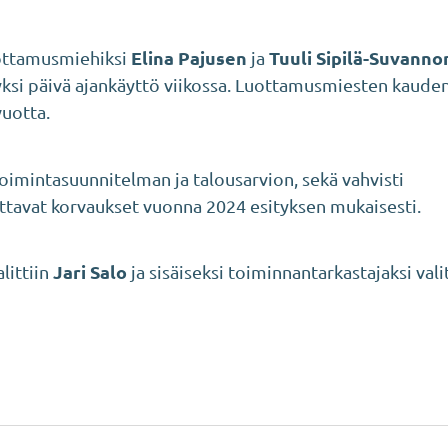
Elina Pajusen
Tuuli Sipilä-Suvanno
uottamusmiehiksi
ja
ksi päivä ajankäyttö viikossa. Luottamusmiesten kaude
vuotta.
imintasuunnitelman ja talousarvion, sekä vahvisti
ttavat korvaukset vuonna 2024 esityksen mukaisesti.
Jari Salo
littiin
ja sisäiseksi toiminnantarkastajaksi valit