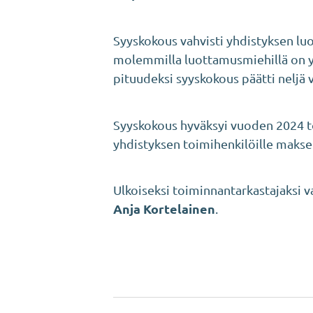
Syyskokous vahvisti yhdistyksen l
molemmilla luottamusmiehillä on y
pituudeksi syyskokous päätti neljä 
Syyskokous hyväksyi vuoden 2024 to
yhdistyksen toimihenkilöille makse
Ulkoiseksi toiminnantarkastajaksi va
Anja Kortelainen
.