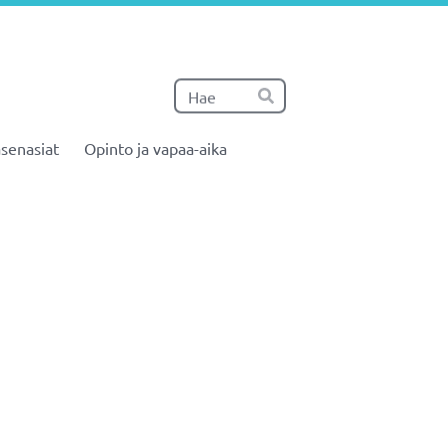
Haku
Hae
senasiat
Opinto ja vapaa-aika