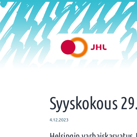
Siirry
sivun
sisältöön
Helsingin varhaiskasvatus 
Syyskokous 29
4.12.2023
Helsingin varhaiskasvatus J