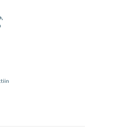
n
,
n
tiin