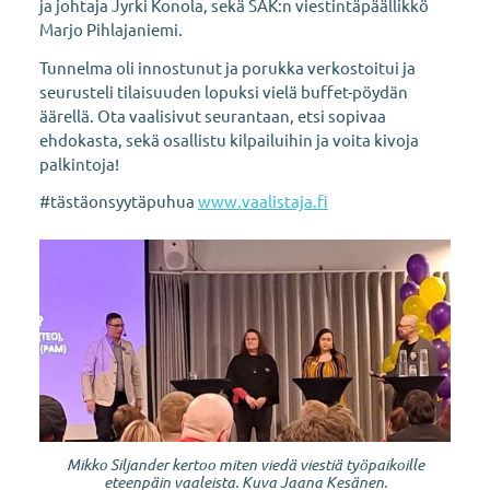
ja johtaja Jyrki Konola, sekä SAK:n viestintäpäällikkö
Marjo Pihlajaniemi.
Tunnelma oli innostunut ja porukka verkostoitui ja
seurusteli tilaisuuden lopuksi vielä buffet-pöydän
äärellä. Ota vaalisivut seurantaan, etsi sopivaa
ehdokasta, sekä osallistu kilpailuihin ja voita kivoja
palkintoja!
#tästäonsyytäpuhua
www.vaalistaja.fi
Mikko Siljander kertoo miten viedä viestiä työpaikoille
eteenpäin vaaleista. Kuva Jaana Kesänen.