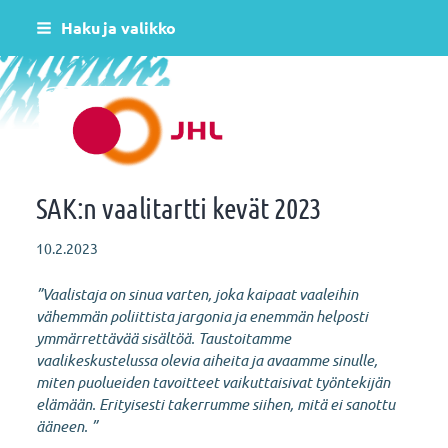
Siirry
Haku ja valikko
sivun
sisältöön
Helsingin varhaiskasvatus JHL ry 081
SAK:n vaalitartti kevät 2023
10.2.2023
”Vaalistaja on sinua varten, joka kaipaat vaaleihin
vähemmän poliittista jargonia ja enemmän helposti
ymmärrettävää sisältöä. Taustoitamme
vaalikeskustelussa olevia aiheita ja avaamme sinulle,
miten puolueiden tavoitteet vaikuttaisivat työntekijän
elämään. Erityisesti takerrumme siihen, mitä ei sanottu
ääneen. ”