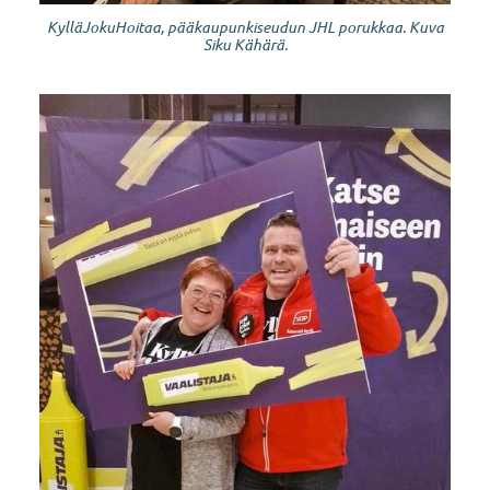
KylläJokuHoitaa, pääkaupunkiseudun JHL porukkaa. Kuva
Siku Kähärä.