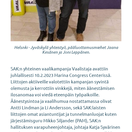
Helsnki - Jyväskylä yhteistyö, pääluottamusmiehet Jaana
Kesänen ja Joni Leppänen.
SAK:n yhteinen vaalikampanja Vaalistaja avattiin
juhlallisesti 10.2.2023 Marina Congress Centerissä.
Liittojen aktiiveille valotettiin kampanjan syvintä
olemusta ja kerrottiin vinkkejä, miten äänestämisen
ilosanomaa voi viedä eteenpäin työpaikoille.
Äänestysintoa ja vaalihumua nostattamassa olivat
Antti Lindman ja Li Andersson, sekä SAK:laisten
liittojen omat asiantuntijat ja tunnelmanluojat kuten
järjestämisguru Mikko Siljander (PAM), SAK:n
hallituksen varapuheenjohtaja, johtaja Katja Syvärinen