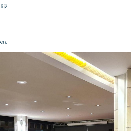
lijä
nen.