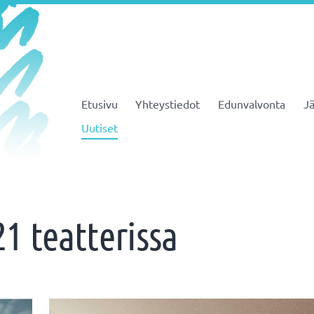
Etusivu
Yhteystiedot
Edunvalvonta
Jä
JHL ry 081
Uutiset
1 teatterissa