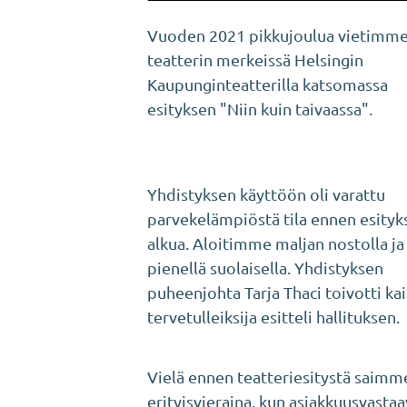
Vuoden 2021 pikkujoulua vietimm
teatterin merkeissä Helsingin
Kaupunginteatterilla katsomassa
esityksen "Niin kuin taivaassa".
Yhdistyksen käyttöön oli varattu
parvekelämpiöstä tila ennen esityk
alkua. Aloitimme maljan nostolla ja
pienellä suolaisella. Yhdistyksen
puheenjohta Tarja Thaci toivotti kai
tervetulleiksija esitteli hallituksen.
Vielä ennen teatteriesitystä saimme
erityisvieraina, kun asiakkuusvasta