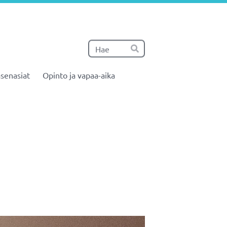
Haku
Hae
senasiat
Opinto ja vapaa-aika