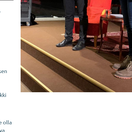
e
sen
kki
 olla
ava