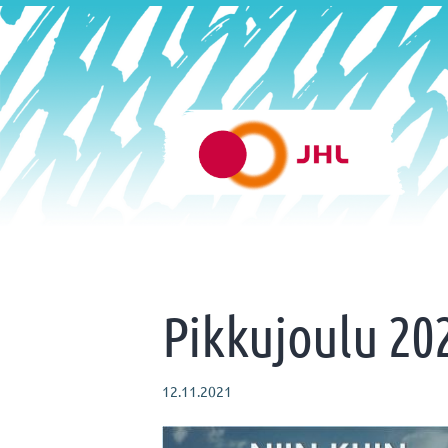
Siirry
sivun
sisältöön
Helsingin varhaiskasvatus 
Pikkujoulu 202
12.11.2021