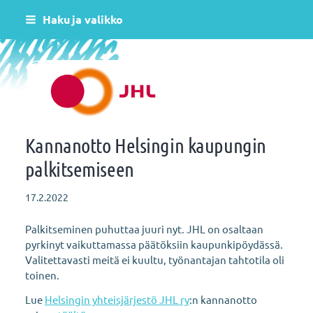
Siirry
Haku ja valikko
sivun
sisältöön
Helsingin varhaiskasvatus JHL ry 081
Kannanotto Helsingin kaupungin
palkitsemiseen
17.2.2022
Palkitseminen puhuttaa juuri nyt. JHL on osaltaan
pyrkinyt vaikuttamassa päätöksiin kaupunkipöydässä.
Valitettavasti meitä ei kuultu, työnantajan tahtotila oli
toinen.
Lue
Helsingin yhteisjärjestö JHL ry
:n kannanotto