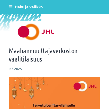
Siirry
Haku ja valikko
sivun
sisältöön
Helsingin varhaiskasvatus JHL ry 081
Maahanmuuttajaverkoston
vaalitilaisuus
9.3.2025