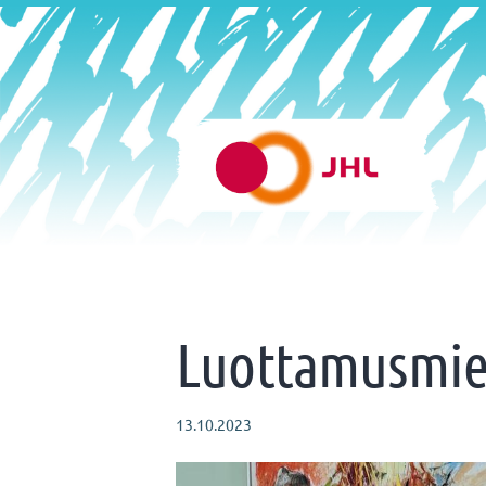
Siirry
sivun
sisältöön
Helsingin varhaiskasvatus 
Luottamusmies
13.10.2023