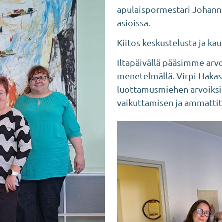
apulaispormestari Johann
asioissa.
Kiitos keskustelusta ja ka
Iltapäivällä pääsimme arvo
menetelmällä. Virpi Haka
luottamusmiehen arvoiks
vaikuttamisen ja ammattit