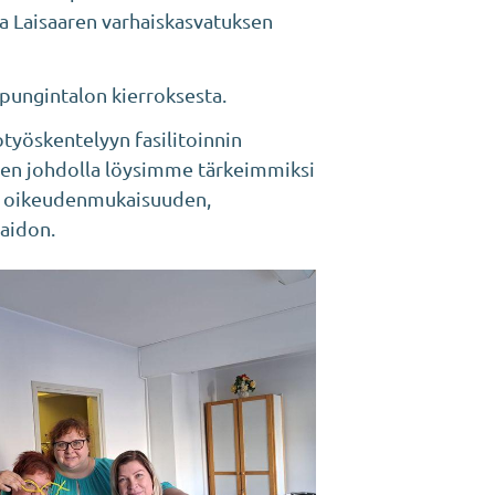
a Laisaaren varhaiskasvatuksen
upungintalon kierroksesta.
työskentelyyn fasilitoinnin
sen johdolla löysimme tärkeimmiksi
i oikeudenmukaisuuden,
aidon.