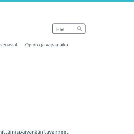
Haku
Hae
senasiat
Opinto ja vapaa-aika
ittämispäivänään tavanneet