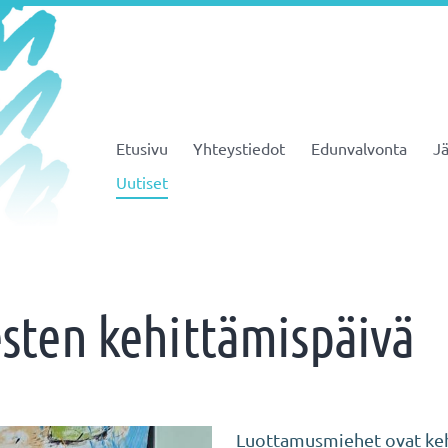
Etusivu
Yhteystiedot
Edunvalvonta
Jä
JHL ry 081
Uutiset
ten kehittämispäivä
Luottamusmiehet ovat keh