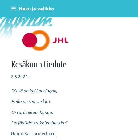
Siirry
Haku ja valikko
sivun
sisältöön
Helsingin varhaiskasvatus JHL ry 081
Kesäkuun tiedote
2.6.2024
"Kesä on koti auringon,
Helle on sen serkku.
Oi tätä aikaa ihanaa,
On jäätelö kaikkien herkku"
Runo: Kati Söderberg