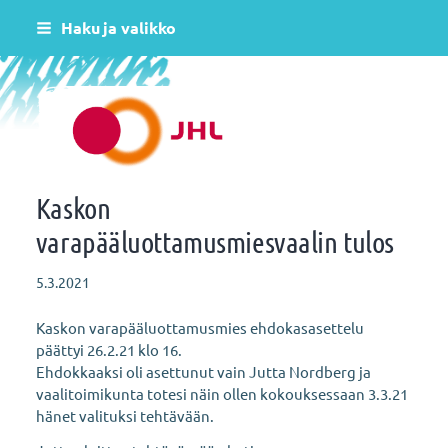
Siirry
Haku ja valikko
sivun
sisältöön
Helsingin varhaiskasvatus JHL ry 081
Kaskon
varapääluottamusmiesvaalin tulos
5.3.2021
Kaskon varapääluottamusmies ehdokasasettelu
päättyi 26.2.21 klo 16.
Ehdokkaaksi oli asettunut vain Jutta Nordberg ja
vaalitoimikunta totesi näin ollen kokouksessaan 3.3.21
hänet valituksi tehtävään.