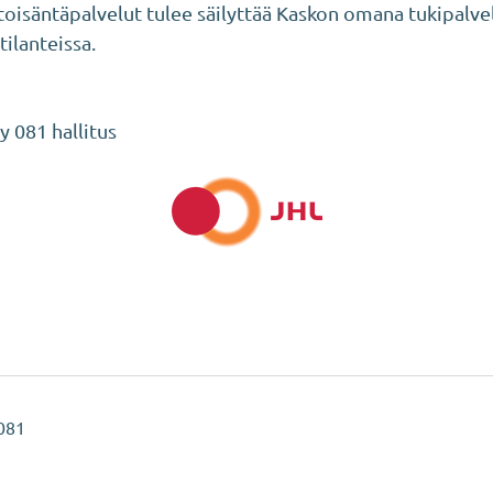
oisäntäpalvelut tulee säilyttää Kaskon omana tukipalv
ilanteissa.
y 081 hallitus
 081