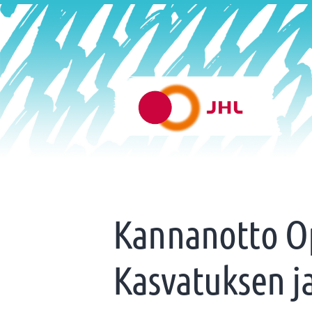
Siirry
sivun
sisältöön
Helsingin varhaiskasvatus 
Kannanotto Op
Kasvatuksen j