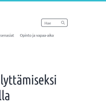
Haku
Hae
senasiat
Opinto ja vapaa-aika
lyttämiseksi
lla