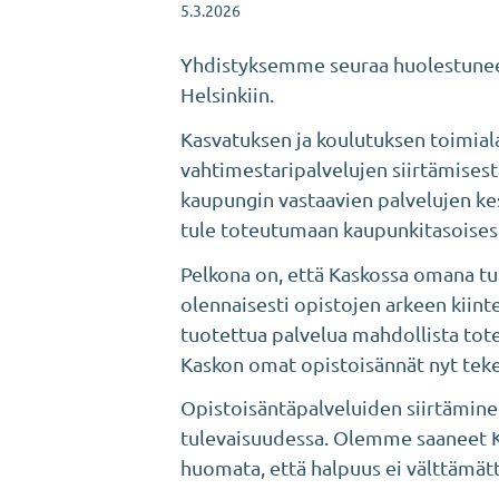
5.3.2026
Yhdistyksemme seuraa huolestuneen
Helsinkiin.
Kasvatuksen ja koulutuksen toimialal
vahtimestaripalvelujen siirtämisest
kaupungin vastaavien palvelujen ke
tule toteutumaan kaupunkitasoisest
Pelkona on, että Kaskossa omana tu
olennaisesti opistojen arkeen kiin
tuotettua palvelua mahdollista tote
Kaskon omat opistoisännät nyt teke
Opistoisäntäpalveluiden siirtämine
tulevaisuudessa. Olemme saaneet K
huomata, että halpuus ei välttämättä