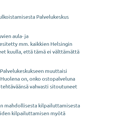
ulkoistamisesta Palvelukeskus
vien aula- ja
 esitetty mm. kaikkien Helsingin
t kuulla, että tämä ei välttämättä
o Palvelukeskukseen muuttaisi
. Huolena on, onko ostopalveluna
n tehtäväänsä vahvasti sitoutuneet
n mahdollisesta kilpailuttamisesta
iden kilpailuttamisen myötä