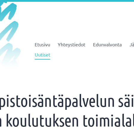
Etusivu
Yhteystiedot
Edunvalvonta
Jä
JHL ry 081
Uutiset
istoisäntäpalvelun säi
a koulutuksen toimiala