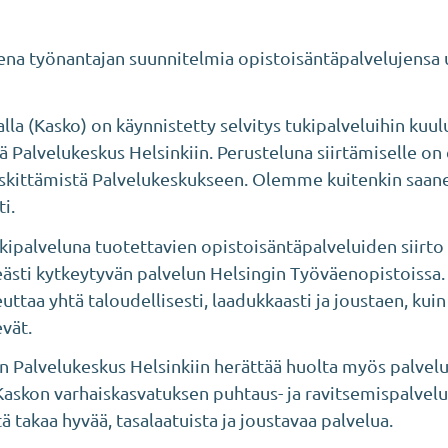
a työnantajan suunnitelmia opistoisäntäpalvelujensa 
la (Kasko) on käynnistetty selvitys tukipalveluihin kuulu
ä Palvelukeskus Helsinkiin. Perusteluna siirtämiselle on
skittämistä Palvelukeskukseen. Olemme kuitenkin saanee
i.
kipalveluna tuotettavien opistoisäntäpalveluiden siirt
teästi kytkeytyvän palvelun Helsingin Työväenopistoissa
uttaa yhtä taloudellisesti, laadukkaasti ja joustaen, kui
vät.
n Palvelukeskus Helsinkiin herättää huolta myös palvelu
askon varhaiskasvatuksen puhtaus- ja ravitsemispalvelu
 takaa hyvää, tasalaatuista ja joustavaa palvelua.