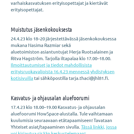
varhaiskasvatuksen erityisopettajat ja kiertävät
erityisopettajat.
Muistutus jäsenkokouksesta
24.4.23 klo 18–20 järjestettävässä jäsenkokouksessa
mukana Nasima Razmiar sekä
aluetoimiston asiantuntujat Merja Ruotsalainen ja
Ritva Hagström. Tarjolla iltapalaa klo 17.00–18.00.
Ilmoittautumiset ja tiedot mahdollisista
erityisruokavalioista 16.4.23 mennessä yhdistyksen
kotisivuilla
tai sähköpostilla tarja.thaci@jhl81.fi.
Kasvatus- ja ohjausalan aluefoorumi
17.4.23 klo 18.00–19.00 Kasvatus- ja ohjausalan
aluefoorumi HowSpace-alustalla. Tule vaihtamaan
kuulumisia seuraavaan etätapaamiseen! Tavataan
Yhteiset asiat/tapaaminen sivulla.
Tässä linkki, jossa
voi kirjautua sisään keskustelemaan!