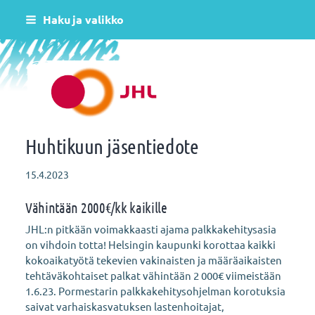
Siirry
Haku ja valikko
sivun
sisältöön
Helsingin varhaiskasvatus JHL ry 081
Huhtikuun jäsentiedote
15.4.2023
Vähintään 2000€/kk kaikille
JHL:n pitkään voimakkaasti ajama palkkakehitysasia
on vihdoin totta! Helsingin kaupunki korottaa kaikki
kokoaikatyötä tekevien vakinaisten ja määräaikaisten
tehtäväkohtaiset palkat vähintään 2 000€ viimeistään
1.6.23. Pormestarin palkkakehitysohjelman korotuksia
saivat varhaiskasvatuksen lastenhoitajat,