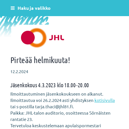
Siirry
Haku ja valikko
sivun
sisältöön
Helsingin varhaiskasvatus JHL ry 081
Pirteää helmikuuta!
12.2.2024
Jäsenkokous 4.3.2023 klo 18.00–20.00
Ilmoittautuminen jäsenkokoukseen on alkanut.
Ilmoittautua voi 26.2.2024 asti yhdistyksen
kotisivulla
tai s-postilla tarja.thaci@jhl81.fi.
Paikka: JHL-talon auditorio, osoitteessa Sörnäisten
rantatie 23.
Tervetuloa keskustelemaan apulaispormestari