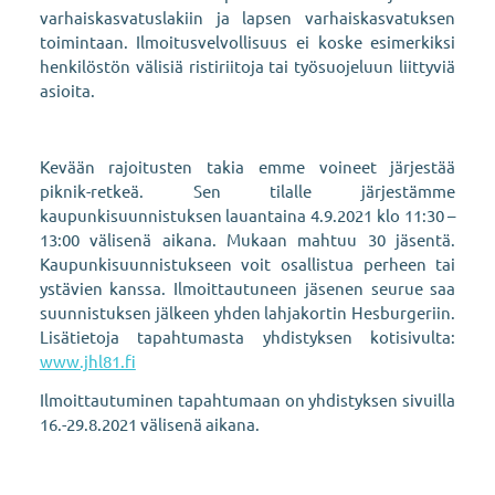
varhaiskasvatuslakiin ja lapsen varhaiskasvatuksen
toimintaan. Ilmoitusvelvollisuus ei koske esimerkiksi
henkilöstön välisiä ristiriitoja tai työsuojeluun liittyviä
asioita.
Kevään rajoitusten takia emme voineet järjestää
piknik-retkeä. Sen tilalle järjestämme
kaupunkisuunnistuksen lauantaina 4.9.2021 klo 11:30 –
13:00 välisenä aikana. Mukaan mahtuu 30 jäsentä.
Kaupunkisuunnistukseen voit osallistua perheen tai
ystävien kanssa. Ilmoittautuneen jäsenen seurue saa
suunnistuksen jälkeen yhden lahjakortin Hesburgeriin.
Lisätietoja tapahtumasta yhdistyksen kotisivulta:
www.jhl81.fi
Ilmoittautuminen tapahtumaan on yhdistyksen sivuilla
16.-29.8.2021 välisenä aikana.