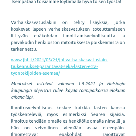
Tsempataan toisiamme löytämällä hyvä toisen työstä!
Varhaiskasvatuslakiin on tehty lisäyksiä, jotka
koskevat lapsen varhaiskasvatuksen toteuttamiseen
liittyvän epäkohdan ilmoittamisvelvollisuutta ja
päiväkodin henkilöstön mitoituksesta poikkeamista on
tarkennettu.
www.jhl.fi/2021/05/21/jhl-varhaiskasvatuslain-
tiukennukset-parantavat-seka-lasten-etta-
tyontekijoiden-asemaa/
Muutokset astuivat voimaan 1.8.2021 ja Helsingin
kaupungin ohjeistus tulee käydä toimipaikoissa elokuun
aikana läpi.
Ilmoitusvelvollisuus koskee kaikkia lasten kanssa
työskenteleviä, myös esimerkiksi Seuren sijaisia.
Ilmoitus tehdään omalle esihenkilölle omalla nimellä ja
hän on velvollinen viemään asiaa eteenpäin.
Ilmoitettavat epäkohdat rajoittuvat