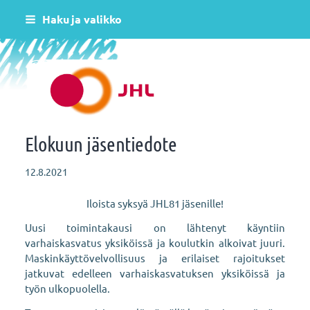
Siirry
Haku ja valikko
sivun
sisältöön
Helsingin varhaiskasvatus JHL ry 081
Elokuun jäsentiedote
12.8.2021
Iloista syksyä JHL81 jäsenille!
Uusi toimintakausi on lähtenyt käyntiin
varhaiskasvatus yksiköissä ja koulutkin alkoivat juuri.
Maskinkäyttövelvollisuus ja erilaiset rajoitukset
jatkuvat edelleen varhaiskasvatuksen yksiköissä ja
työn ulkopuolella.