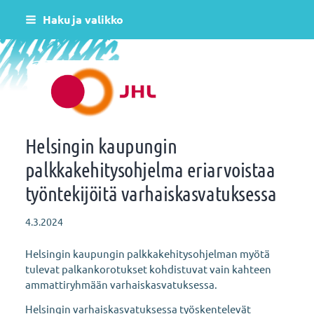
Siirry
Haku ja valikko
sivun
sisältöön
Helsingin varhaiskasvatus JHL ry 081
Helsingin kaupungin
palkkakehitysohjelma eriarvoistaa
työntekijöitä varhaiskasvatuksessa
4.3.2024
Helsingin kaupungin palkkakehitysohjelman myötä
tulevat palkankorotukset kohdistuvat vain kahteen
ammattiryhmään varhaiskasvatuksessa.
Helsingin varhaiskasvatuksessa työskentelevät