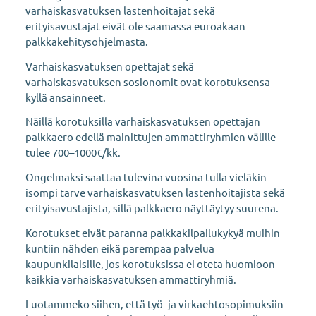
varhaiskasvatuksen lastenhoitajat sekä
erityisavustajat eivät ole saamassa euroakaan
palkkakehitysohjelmasta.
Varhaiskasvatuksen opettajat sekä
varhaiskasvatuksen sosionomit ovat korotuksensa
kyllä ansainneet.
Näillä korotuksilla varhaiskasvatuksen opettajan
palkkaero edellä mainittujen ammattiryhmien välille
tulee 700–1000€/kk.
Ongelmaksi saattaa tulevina vuosina tulla vieläkin
isompi tarve varhaiskasvatuksen lastenhoitajista sekä
erityisavustajista, sillä palkkaero näyttäytyy suurena.
Korotukset eivät paranna palkkakilpailukykyä muihin
kuntiin nähden eikä parempaa palvelua
kaupunkilaisille, jos korotuksissa ei oteta huomioon
kaikkia varhaiskasvatuksen ammattiryhmiä.
Luotammeko siihen, että työ- ja virkaehtosopimuksiin