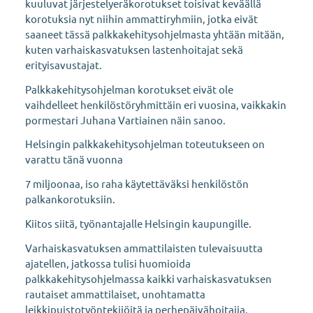
kuuluvat järjestelyeräkorotukset toisivat keväällä
korotuksia nyt niihin ammattiryhmiin, jotka eivät
saaneet tässä palkkakehitysohjelmasta yhtään mitään,
kuten varhaiskasvatuksen lastenhoitajat sekä
erityisavustajat.
Palkkakehitysohjelman korotukset eivät ole
vaihdelleet henkilöstöryhmittäin eri vuosina, vaikkakin
pormestari Juhana Vartiainen näin sanoo.
Helsingin palkkakehitysohjelman toteutukseen on
varattu tänä vuonna
7 miljoonaa, iso raha käytettäväksi henkilöstön
palkankorotuksiin.
Kiitos siitä, työnantajalle Helsingin kaupungille.
Varhaiskasvatuksen ammattilaisten tulevaisuutta
ajatellen, jatkossa tulisi huomioida
palkkakehitysohjelmassa kaikki varhaiskasvatuksen
rautaiset ammattilaiset, unohtamatta
leikkipuistotyöntekijöitä ja perhepäivähoitajia.