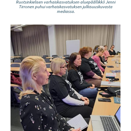
Ruotsinkielisen varhaiskasvatuksen aluepäällikkö Jenni
Tirronen puhui varhaiskasvatuksen julkisuuskuvasta
mediassa.