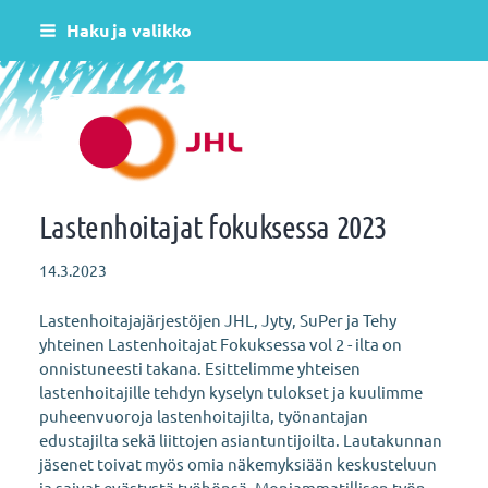
Siirry
Haku ja valikko
sivun
sisältöön
Helsingin varhaiskasvatus JHL ry 081
Lastenhoitajat fokuksessa 2023
14.3.2023
Lastenhoitajajärjestöjen JHL, Jyty, SuPer ja Tehy
yhteinen Lastenhoitajat Fokuksessa vol 2 - ilta on
onnistuneesti takana. Esittelimme yhteisen
lastenhoitajille tehdyn kyselyn tulokset ja kuulimme
puheenvuoroja lastenhoitajilta, työnantajan
edustajilta sekä liittojen asiantuntijoilta. Lautakunnan
jäsenet toivat myös omia näkemyksiään keskusteluun
ja saivat evästystä työhönsä. Moniammatillisen työn