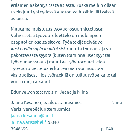
erilainen näkemys tästä asiasta, koska meihin ollaan
usein juuri yhteydessä vuoron vaihtoihin liittyvissä
asioissa.
Muutama muistutus työvuorosuunnittelusta:
Vahvistettu työvuoroluettelo on molempien
osapuolien osalta sitova. Työntekijät eivät voi
keskenään sopia muutoksista
, mutta työnantaja voi
pakottavasta syystä (kuten toiminnalliset syyt tai
työvoiman vajaus) muuttaa työvuoroluetteloa.
Työvuoroluetteloa ei kuitenkaan voi muuttaa
yksipuolisesti, jos työntekijä on tullut työpaikalle tai
vuoro on jo alkanut.
Edunvalvontaterveisin, Jaana ja Niina
Jaana Kesänen, pääluottamusmies Niina
Varis, varapääluottamusmies
jaana.kesanen@hel.fi
niina.varis@hel.fi
p.040
3548695 p. 040