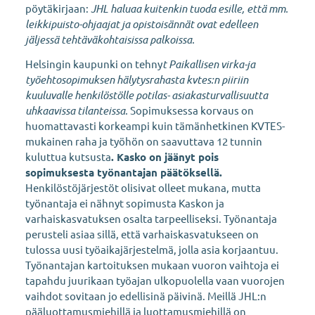
pöytäkirjaan:
JHL haluaa kuitenkin tuoda esille, että mm.
leikkipuisto-ohjaajat ja opistoisännät ovat edelleen
jäljessä tehtäväkohtaisissa palkoissa.
Helsingin kaupunki on tehny
t Paikallisen virka-ja
työehtosopimuksen hälytysrahasta kvtes:n piiriin
kuuluvalle henkilöstölle potilas- asiakasturvallisuutta
uhkaavissa tilanteissa.
Sopimuksessa korvaus on
huomattavasti korkeampi kuin tämänhetkinen KVTES-
mukainen raha ja työhön on saavuttava 12 tunnin
kuluttua kutsusta
. Kasko on jäänyt pois
sopimuksesta työnantajan päätöksellä.
Henkilöstöjärjestöt olisivat olleet mukana, mutta
työnantaja ei nähnyt sopimusta Kaskon ja
varhaiskasvatuksen osalta tarpeelliseksi. Työnantaja
perusteli asiaa sillä, että varhaiskasvatukseen on
tulossa uusi työaikajärjestelmä, jolla asia korjaantuu.
Työnantajan kartoituksen mukaan vuoron vaihtoja ei
tapahdu juurikaan työajan ulkopuolella vaan vuorojen
vaihdot sovitaan jo edellisinä päivinä. Meillä JHL:n
pääluottamusmiehillä ja luottamusmiehillä on