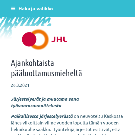
Siirry
Haku ja valikko
sivun
sisältöön
Helsingin varhaiskasvatus JHL ry 081
Ajankohtaista
pääluottamusmieheltä
26.3.2021
Järjestelyerät ja muutama sana
työvuorosuunnittelusta
Paikallisesta järjestelyerästä
on neuvoteltu Kaskossa
lähes viikoittain viime vuoden lopulta tämän vuoden
helmikuulle saakka. Työntekijäjärjestöt esittivät, että