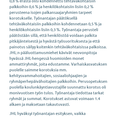
0,8 % erästä olisi kohdennettu tehtäväkohtaisiin
palkkoihin 0,6 % ja henkilökohtaisiin lisiin 0,2 %
perusteena isojen palkansaajaryhmien tarpeet
korotukselle. Työnantajan päätöksellä
tehtäväkohtaisiin palkkoihin kohdennetaan 0,5 % ja
henkilökohtaisiin lisiin 0,3 %. Työnantaja perusteli
päätöstään sillä, että henkilöstöä voidaan palkita
pitkäjänteisestä ja hyvästä työsuorituksesta ja että
painotus säilyy kuitenkin tehtäväkohtaisissa palkoissa.
JHL:n pääluottamusmiehet kävivät neuvonpitoja
hyvässä JHL-hengessä huomioiden monet
ammattiryhmät, joita edustamme. Varhaiskasvatuksen
puolelle saimme korotuksia mm.
kehitysvammahoitajien, sosiaaliohjaajien ja
ryhmäperhepäivähoitajien palkkoihin. Perusopetuksen
puolella koulunkäyntiavustajille suunnattu korotus oli
monivuotisen työn tulos. Työnantaja tiedottaa tarkat
ryhmät ja summat. Korotukset astuvat voimaan 1.4
alkaen ja maksetaan takautuvasti.
JHL hyväksyi työnantajan esityksen, vaikka