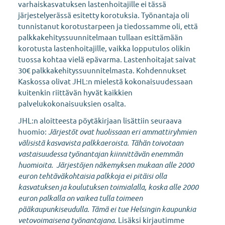
varhaiskasvatuksen lastenhoitajille ei tässä
järjestelyerässä esitetty korotuksia. Työnantaja oli
tunnistanut korotustarpeen ja tiedossamme oli, että
palkkakehityssuunnitelmaan tullaan esittämään
korotusta lastenhoitajille, vaikka lopputulos olikin
tuossa kohtaa vielä epävarma. Lastenhoitajat saivat
30€ palkkakehityssuunnitelmasta. Kohdennukset
Kaskossa olivat JHL:n mielestä kokonaisuudessaan
kuitenkin riittävän hyvät kaikkien
palvelukokonaisuuksien osalta.
JHL:n aloitteesta pöytäkirjaan lisättiin seuraava
huomio:
Järjestöt ovat huolissaan eri ammattiryhmien
välisistä kasvavista palkkaeroista. Tähän toivotaan
vastaisuudessa työnantajan kiinnittävän enemmän
huomioita. Järjestöjen näkemyksen mukaan alle 2000
euron tehtäväkohtaisia palkkoja ei pitäisi olla
kasvatuksen ja koulutuksen toimialalla, koska alle 2000
euron palkalla on vaikea tulla toimeen
pääkaupunkiseudulla. Tämä ei tue Helsingin kaupunkia
vetovoimaisena työnantajana.
Lisäksi kirjautimme