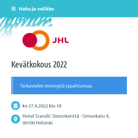
Siirry
Haku ja valikko
sivun
sisältöön
Helsingin varhaiskasvatus JHL ry 081
Kevätkokous 2022
Tarkastelet mennyttä tapahtumaa.
ke 27.4.2022
klo 18
Hotel Scandic Simonkenttä - Simonkatu 9,
00100 Helsinki