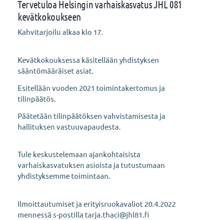
Tervetuloa Helsingin varhaiskasvatus JHL 081
kevätkokoukseen
Kahvitarjoilu alkaa klo 17.
Kevätkokouksessa käsitellään yhdistyksen
sääntömääräiset asiat.
Esitellään vuoden 2021 toimintakertomus ja
tilinpäätös.
Päätetään tilinpäätöksen vahvistamisesta ja
hallituksen vastuuvapaudesta.
Tule keskustelemaan ajankohtaisista
varhaiskasvatuksen asioista ja tutustumaan
yhdistyksemme toimintaan.
Ilmoittautumiset ja erityisruokavaliot 20.4.2022
mennessä s-postilla tarja.thaci@jhl81.fi