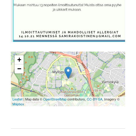
+
−
Leaflet
| Map data ©
OpenStreetMap
contributors,
CC-BY-SA
, Imagery ©
Mapbox