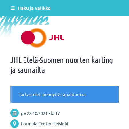
Siirry
Haku ja valikko
sivun
sisältöön
Helsingin varhaiskasvatus JHL ry 081
JHL Etelä-Suomen nuorten karting
ja saunailta
Tarkastelet mennyttä tapahtumaa.
pe 22.10.2021
klo 17
Formula Center Helsinki