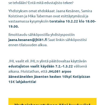
se tehdään? Entä mitä edustajisto tekee?
Yhdistyksen omat ehdokkaat Jaana Kesänen, Samira
Koistinen ja Mika Taberman ovat esittäytymässä ja
vastaamassa kysymyksiin
torstaina 10.2.22 klo 18.00-
19.00.
Ilmoittaudu sähköpostilla yhdistyspostiin
jaana.kesanen@jhl81.fi
Saat linkin sähköpostiisi
ennen tilaisuuden alkua.
JHL vaalit eli JHL:n ylintä päätösvaltaa käyttävän
edustajiston vaalit käydään 7.2.-1.3.22
välisenä
aikana. Muistathan, että
JHL081 arpoo
äänestäneiden jäsenten kesken 10kpl Kotipizzan
15€ lahjakorttia!