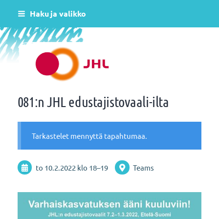
Siirry
Haku ja valikko
sivun
sisältöön
Helsingin varhaiskasvatus JHL ry 081
081:n JHL edustajistovaali-ilta
Tarkastelet mennyttä tapahtumaa.
to 10.2.2022
klo 18
–
19
Teams