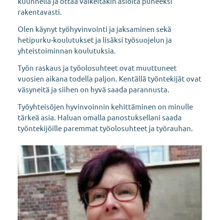
kuunnella ja ottaa vaikeitakin asioita puheeksi
rakentavasti.
Olen käynyt työhyvinvointi ja jaksaminen sekä
hetipurku-koulutukset ja lisäksi työsuojelun ja
yhteistoiminnan koulutuksia.
Työn raskaus ja työolosuhteet ovat muuttuneet
vuosien aikana todella paljon. Kentällä työntekijät ovat
väsyneitä ja siihen on hyvä saada parannusta.
Työyhteisöjen hyvinvoinnin kehittäminen on minulle
tärkeä asia. Haluan omalla panostuksellani saada
työntekijöille paremmat työolosuhteet ja työrauhan.