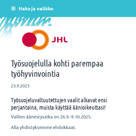
Siirry
Haku ja valikko
sivun
sisältöön
Helsingin varhaiskasvatus JHL ry 081
Työsuojelulla kohti parempaa
työhyvinvointia
23.9.2025
Työsuojeluvaltuutettujen vaalit alkavat ensi
perjantaina, muista käyttää äänioikeuttasi!
Vallien äänestysaika on 26.9.-9.10.2025.
Alla yhdistyksemme ehdokkaat.