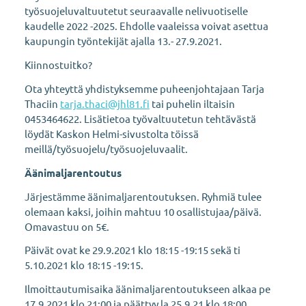
työsuojeluvaltuutetut seuraavalle nelivuotiselle
kaudelle 2022 -2025. Ehdolle vaaleissa voivat asettua
kaupungin työntekijät ajalla 13.- 27.9.2021.
Kiinnostuitko?
Ota yhteyttä yhdistyksemme puheenjohtajaan Tarja
Thaciin
tarja.thaci@jhl81.fi
tai puhelin iltaisin
0453464622. Lisätietoa työvaltuutetun tehtävästä
löydät Kaskon Helmi-sivustolta töissä
meillä/työsuojelu/työsuojeluvaalit.
Äänimaljarentoutus
Järjestämme äänimaljarentoutuksen. Ryhmiä tulee
olemaan kaksi, joihin mahtuu 10 osallistujaa/päivä.
Omavastuu on 5€.
Päivät ovat ke 29.9.2021 klo 18:15 -19:15 sekä ti
5.10.2021 klo 18:15 -19:15.
Ilmoittautumisaika äänimaljarentoutukseen alkaa pe
17.9.2021 klo 21:00 ja päättyy la 25.9.21 klo 18:00.