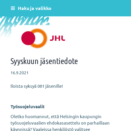
Siirry
Haku ja valikko
sivun
sisältöön
Helsingin varhaiskasvatus JHL ry 081
Syyskuun jäsentiedote
16.9.2021
Iloista syksyä 081 jäsenille!
Työsuojeluvaalit
Oletko huomannut, että Helsingin kaupungin
työsuojeluvaalien ehdokasasettelu on parhaillaan
käynnissä? Vaaleissa henkilöstö valitsee