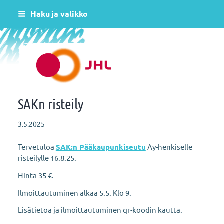
Siirry
Haku ja valikko
sivun
sisältöön
Helsingin varhaiskasvatus JHL ry 081
SAKn risteily
3.5.2025
Tervetuloa
SAK:n Pääkaupunkiseutu
Ay-henkiselle
risteilylle 16.8.25.
Hinta 35 €.
Ilmoittautuminen alkaa 5.5. Klo 9.
Lisätietoa ja ilmoittautuminen qr-koodin kautta.