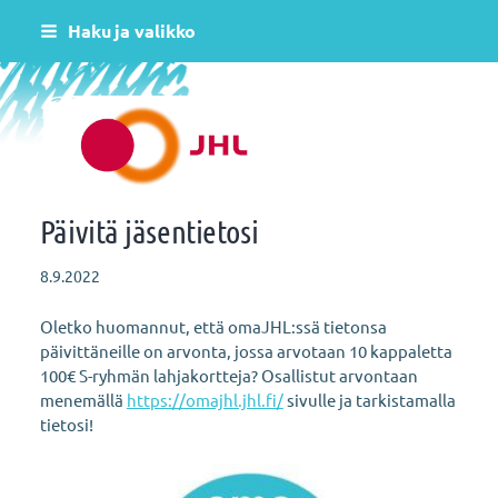
Siirry
Haku ja valikko
sivun
sisältöön
Helsingin varhaiskasvatus JHL ry 081
Päivitä jäsentietosi
8.9.2022
Oletko huomannut, että omaJHL:ssä tietonsa
päivittäneille on arvonta, jossa arvotaan 10 kappaletta
100€ S-ryhmän lahjakortteja? Osallistut arvontaan
menemällä
https://omajhl.jhl.fi/
sivulle ja tarkistamalla
tietosi!