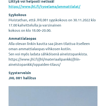
Liittyä voi helposti netissä!
https://www.jhl.fi/tyoelama/ammattialat/
Syykokous
Muistathan, että JHL081 syyskokous on 30.11.2022 klo
17.00 kahvittelulla ja varsinainen
kokous on klo 18.00–20.00.
Ammattialaopas
Alla olevan linkin kautta saa jäsen tilattua itselleen
oman ammattialaopas-vihkosen kotiin.
Sen voi myös ladata sähköisenä aineistopankista.
https://www.jhl.fi/jhl/materiaalipankki/jhln-
aineistopankki/oppaiden-tilaus/
Syysterveisin
JHL 081 hallitus