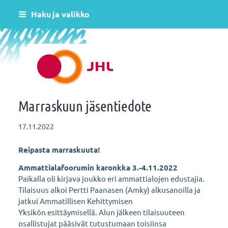
Siirry
Haku ja valikko
sivun
sisältöön
Helsingin varhaiskasvatus JHL ry 081
Marraskuun jäsentiedote
17.11.2022
Reipasta marraskuuta!
Ammattialafoorumin karonkka 3.-4.11.2022
Paikalla oli kirjava joukko eri ammattialojen edustajia.
Tilaisuus alkoi Pertti Paanasen (Amky) alkusanoilla ja
jatkui Ammatillisen Kehittymisen
Yksikön esittäymisellä. Alun jälkeen tilaisuuteen
osallistujat pääsivät tutustumaan toisiinsa