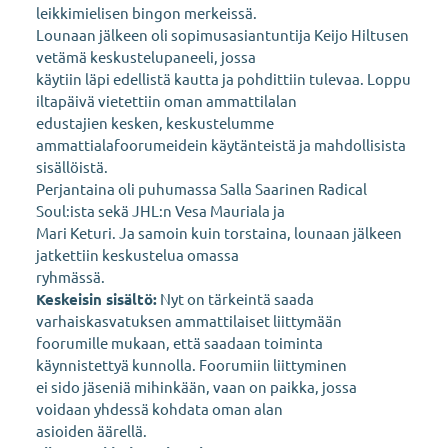
leikkimielisen bingon merkeissä.
Lounaan jälkeen oli sopimusasiantuntija Keijo Hiltusen
vetämä keskustelupaneeli, jossa
käytiin läpi edellistä kautta ja pohdittiin tulevaa. Loppu
iltapäivä vietettiin oman ammattilalan
edustajien kesken, keskustelumme
ammattialafoorumeidein käytänteistä ja mahdollisista
sisällöistä.
Perjantaina oli puhumassa Salla Saarinen Radical
Soul:ista sekä JHL:n Vesa Mauriala ja
Mari Keturi. Ja samoin kuin torstaina, lounaan jälkeen
jatkettiin keskustelua omassa
ryhmässä.
Keskeisin sisältö:
Nyt on tärkeintä saada
varhaiskasvatuksen ammattilaiset liittymään
foorumille mukaan, että saadaan toiminta
käynnistettyä kunnolla. Foorumiin liittyminen
ei sido jäseniä mihinkään, vaan on paikka, jossa
voidaan yhdessä kohdata oman alan
asioiden äärellä.