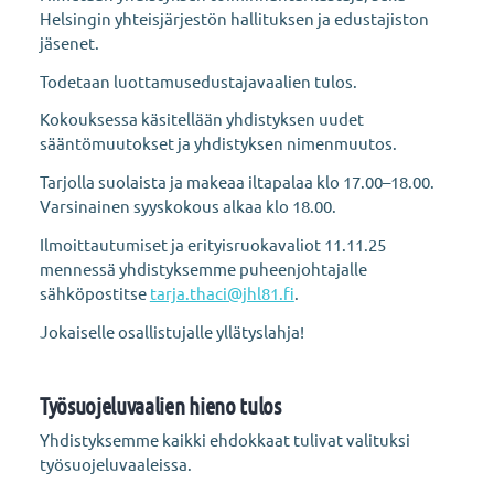
Helsingin yhteisjärjestön hallituksen ja edustajiston
jäsenet.
Todetaan luottamusedustajavaalien tulos.
Kokouksessa käsitellään yhdistyksen uudet
sääntömuutokset ja yhdistyksen nimenmuutos.
Tarjolla suolaista ja makeaa iltapalaa klo 17.00–18.00.
Varsinainen syyskokous alkaa klo 18.00.
Ilmoittautumiset ja erityisruokavaliot 11.11.25
mennessä yhdistyksemme puheenjohtajalle
sähköpostitse
tarja.thaci@jhl81.fi
.
Jokaiselle osallistujalle yllätyslahja!
Työsuojeluvaalien hieno tulos
Yhdistyksemme kaikki ehdokkaat tulivat valituksi
työsuojeluvaaleissa.