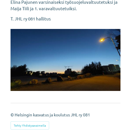
Elina Pajunen varsinaiseksi työsuojeluvaltuutetuksi ja
Maija Tiili ja 1. varavaltuutetuiksi.
T. JHL ry 081 hallitus
©
Helsingin kasvatus ja koulutus JHL ry 081
Tehty Yhdistysavaimella