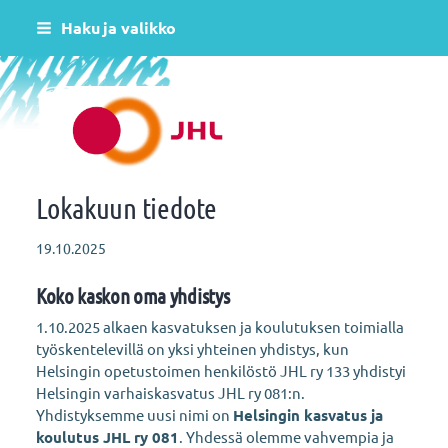
Siirry
Haku ja valikko
sivun
sisältöön
Helsingin varhaiskasvatus JHL ry 081
Lokakuun tiedote
19.10.2025
Koko kaskon oma yhdistys
1.10.2025 alkaen kasvatuksen ja koulutuksen toimialla
työskentelevillä on yksi yhteinen yhdistys, kun
Helsingin opetustoimen henkilöstö JHL ry 133 yhdistyi
Helsingin varhaiskasvatus JHL ry 081:n.
Yhdistyksemme uusi nimi on
Helsingin kasvatus ja
koulutus JHL ry 081
. Yhdessä olemme vahvempia ja