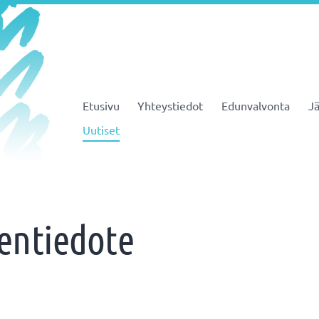
Etusivu
Yhteystiedot
Edunvalvonta
Jä
JHL ry 081
Uutiset
entiedote