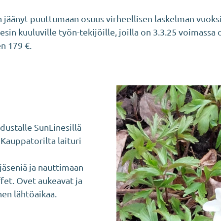
 jäänyt puuttumaan osuus virheellisen laskelman vuoks
in kuuluville työn-tekijöille, joilla on 3.3.25 voimassa
n 179 €.
dustalle SunLinesillä
Kauppatorilta laituri
jäseniä ja nauttimaan
uffet. Ovet aukeavat ja
nen lähtöaikaa.