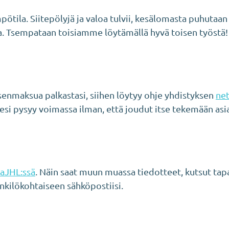
pötila. Siitepölyjä ja valoa tulvii, kesälomasta puhutaan 
a. Tsempataan toisiamme löytämällä hyvä toisen työstä!
jäsenmaksua palkastasi, siihen löytyy ohje yhdistyksen
net
tesi pysyy voimassa ilman, että joudut itse tekemään asi
aJHL:ssä
. Näin saat muun muassa tiedotteet, kutsut tap
kilökohtaiseen sähköpostiisi.