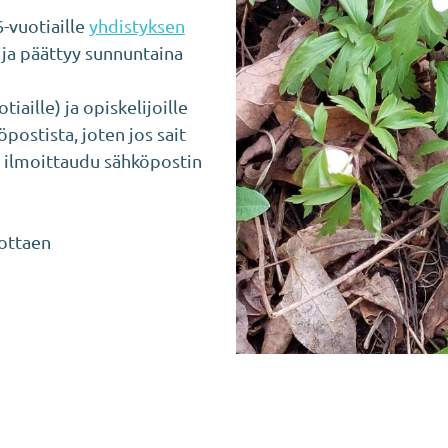
6-vuotiaille
yhdistyksen
ja päättyy sunnuntaina
iaille) ja opiskelijoille
postista, joten jos sait
a, ilmoittaudu sähköpostin
vottaen