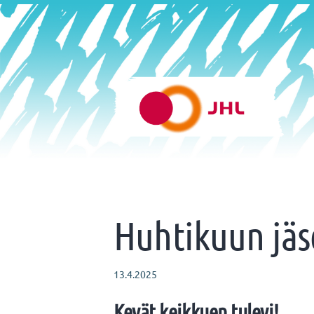
Siirry
sivun
sisältöön
Helsingin varhaiskasvatus 
Huhtikuun jäs
13.4.2025
Kevät keikkuen tulevi!