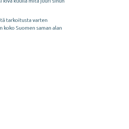
 kiva kuulla mitä juuri sinun
tä tarkoitusta varten
uin koko Suomen saman alan