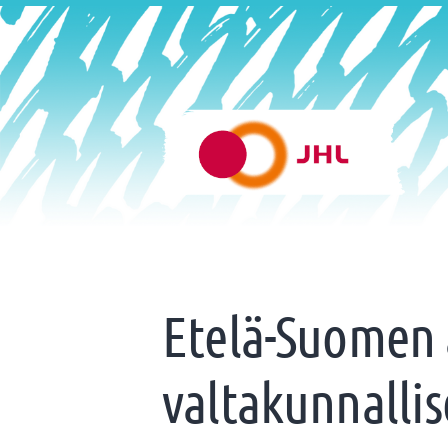
Siirry
sivun
sisältöön
Helsingin varhaiskasvatus 
Etelä-Suomen 
valtakunnalli