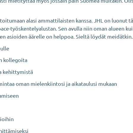
asti mietityttää myös jossain päin Suomea muitakin. Olisi
oitumaan alasi ammattilaisten kanssa. JHL on luonut tä
ce-työskentelyalustan. Sen avulla niin oman alueen k
n asioiden äärelle on helppoa. Sieltä löydät meidätkin.
nulle
n kollegoita
a kehittymistä
intaa oman mielenkiintosi ja aikataulusi mukaan
samiseen
ioihin
hittämiseksi