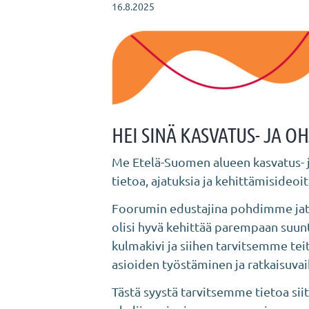
16.8.2025
HEI SINÄ KASVATUS- JA 
Me Etelä-Suomen alueen kasvatus- 
tietoa, ajatuksia ja kehittämisideoita
Foorumin edustajina pohdimme jatkuv
olisi hyvä kehittää parempaan suu
kulmakivi ja siihen tarvitsemme tei
asioiden työstäminen ja ratkaisuva
Tästä syystä tarvitsemme tietoa sii