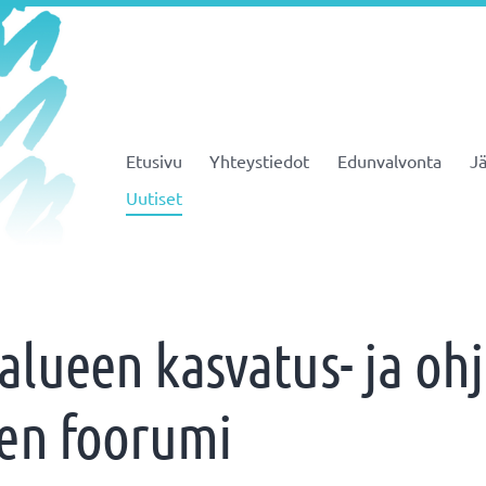
Etusivu
Yhteystiedot
Edunvalvonta
Jä
JHL ry 081
Uutiset
alueen kasvatus- ja oh
sen foorumi