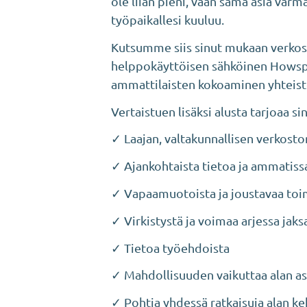
ole liian pieni, vaan sama asia varm
työpaikallesi kuuluu.
Kutsumme siis sinut mukaan verkost
helppokäyttöisen sähköinen Howspa
ammattilaisten kokoaminen yhteiste
Vertaistuen lisäksi alusta tarjoaa si
✓ Laajan, valtakunnallisen verkosto
✓ Ajankohtaista tietoa ja ammatiss
✓ Vapaamuotoista ja joustavaa toim
✓ Virkistystä ja voimaa arjessa jak
✓ Tietoa työehdoista
✓ Mahdollisuuden vaikuttaa alan as
✓ Pohtia yhdessä ratkaisuja alan ke