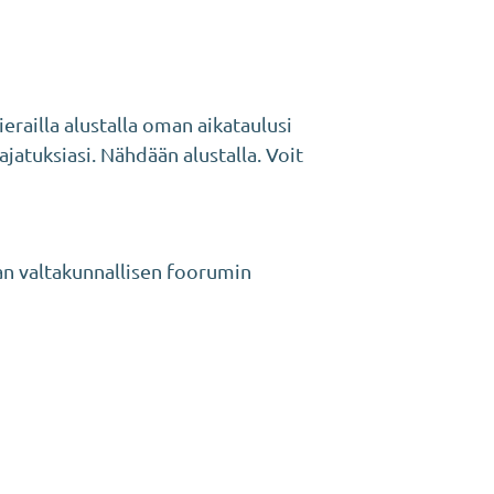
railla alustalla oman aikataulusi
jatuksiasi. Nähdään alustalla. Voit
an valtakunnallisen foorumin