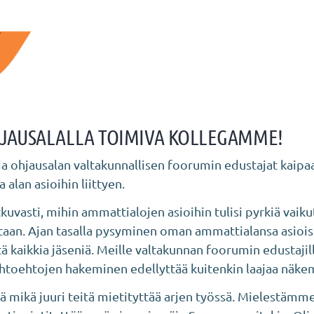
OHJAUSALALLA TOIMIVA KOLLEGAMME!
ja ohjausalan valtakunnallisen foorumin edustajat kai
 alan asioihin liittyen.
asti, mihin ammattialojen asioihin tulisi pyrkiä vaikut
ntaan. Ajan tasalla pysyminen oman ammattialansa asioi
tä kaikkia jäseniä. Meille valtakunnan foorumin edustaji
ihtoehtojen hakeminen edellyttää kuitenkin laajaa näkem
tä mikä juuri teitä mietityttää arjen työssä. Mielestämme