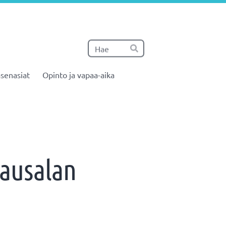
Haku
Hae
senasiat
Opinto ja vapaa-aika
jausalan