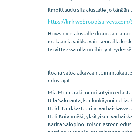
Ilmoittaudu siis alustalle jo tänään
https://link.webropolsurveys.co
Howspace-alustalle ilmoittautuminen
mukaan ja vaikka vain seurailla kesk
tarvittaessa olla meihin yhteydess
Iloa ja valoa alkavaan toimintakaut
edustajat:
Mia Mountraki, nuorisotyön edusta
Ulla Saloranta, koulunkäynninohjau
Heidi Nurkka-Tuorila, varhaiskasva
Heli Koivumäki, yksityisen varhais
Karita Salopino, toisen asteen edus
Katriina Nuppola, seurakunnan edu