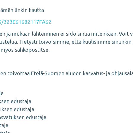
 tämän linkin kautta
m/S/323E61682117FA62
 ja mukaan lähteminen ei sido sinua mitenkään. Voit vie
ustelua. Tietysti toivoisimme, että kuulisimme sinunkin a
ä myös sähköpostitse.
een toivottaa Etelä-Suomen alueen kasvatus- ja ohjausal
ja
ksen edustaja
tuksen edustaja
kasvatuksen edustaja
taja
staja