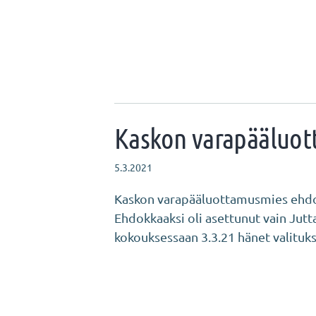
Kaskon varapääluot
5.3.2021
Kaskon varapääluottamusmies ehdok
Ehdokkaaksi oli asettunut vain Jutt
kokouksessaan 3.3.21 hänet valituk