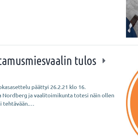
tamusmiesvaalin tulos
asasettelu päättyi 26.2.21 klo 16.
a Nordberg ja vaalitoimikunta totesi näin ollen
si tehtävään.…