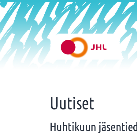
Siirry
sivun
sisältöön
Helsingin varhaiskasvatus 
Uutiset
Huhtikuun jäsentie