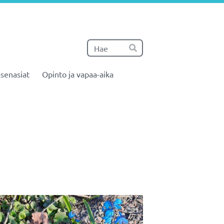
Haku
Hae
senasiat
Opinto ja vapaa-aika