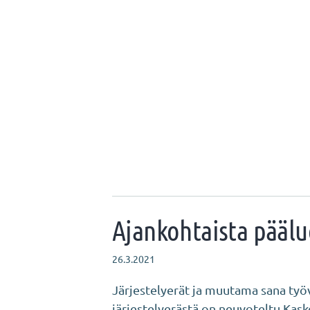
Ajankohtaista pääl
26.3.2021
Järjestelyerät ja muutama sana työ
järjestelyerästä on neuvoteltu Kask