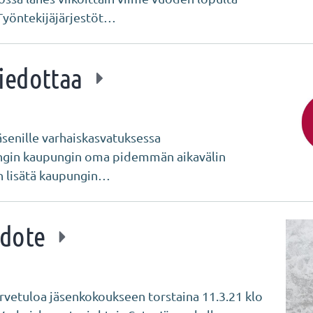
Työntekijäjärjestöt…
iedottaa
äsenille varhaiskasvatuksessa
ingin kaupungin oma pidemmän aikavälin
n lisätä kaupungin…
edote
tuloa jäsenkokoukseen torstaina 11.3.21 klo