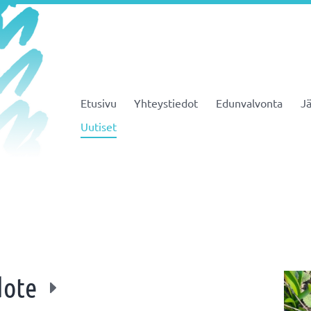
Etusivu
Yhteystiedot
Edunvalvonta
Jä
JHL ry 081
Uutiset
dote