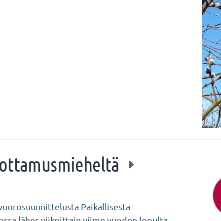
uottamusmieheltä
vuorosuunnittelusta Paikallisesta
ossa lähes viikoittain viime vuoden lopulta