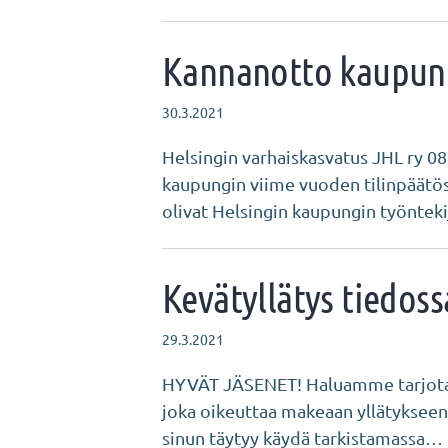
Kannanotto kaupun
30.3.2021
Helsingin varhaiskasvatus JHL ry 0
kaupungin viime vuoden tilinpäätös
olivat Helsingin kaupungin työntek
Kevätyllätys tiedos
29.3.2021
HYVÄT JÄSENET! Haluamme tarjota k
joka oikeuttaa makeaan yllätykseen 
sinun täytyy käydä tarkistamassa…