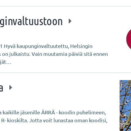
ginvaltuustoon
81 Hyvä kaupunginvaltuutettu, Helsingin
 on julkaistu. Vain muutamia päiviä sitä ennen
ijät…
sa
aikille jäsenille ÄRRÄ - koodin puhelimeen,
R- kioskilta. Jotta voit lunastaa oman koodisi,