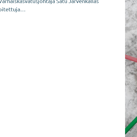
 Varhaiskasvatusjohtaja Satu Järvenkallas
soitettuja…