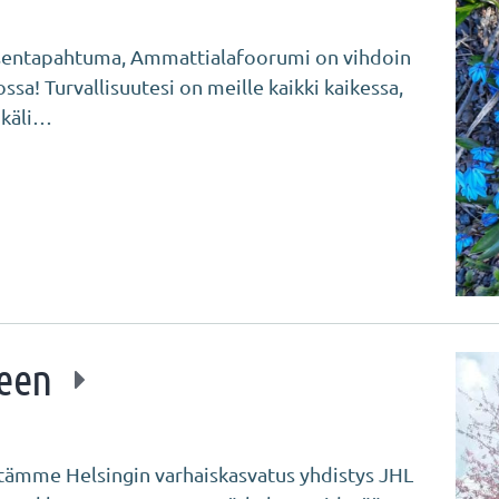
jäsentapahtuma, Ammattialafoorumi on vihdoin
sa! Turvallisuutesi on meille kaikki kaikessa,
ikäli…
seen
mme Helsingin varhaiskasvatus yhdistys JHL