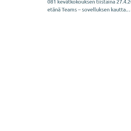
081 kevätkokouksen tiistaina 27.4.
etänä Teams – sovelluksen kautta.