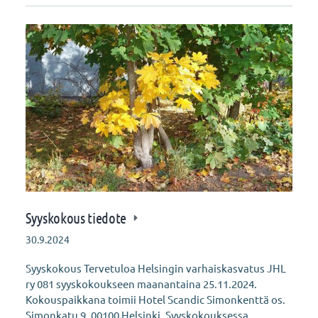
Syyskokous tiedote
30.9.2024
Syyskokous Tervetuloa Helsingin varhaiskasvatus JHL
ry 081 syyskokoukseen maanantaina 25.11.2024.
Kokouspaikkana toimii Hotel Scandic Simonkenttä os.
Simonkatu 9, 00100 Helsinki. Syyskokouksessa…