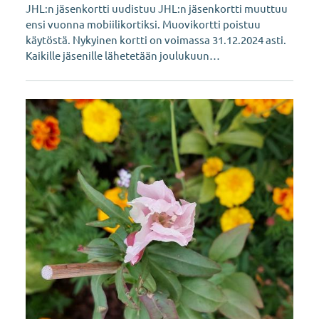
JHL:n jäsenkortti uudistuu JHL:n jäsenkortti muuttuu
ensi vuonna mobiilikortiksi. Muovikortti poistuu
käytöstä. Nykyinen kortti on voimassa 31.12.2024 asti.
Kaikille jäsenille lähetetään joulukuun…