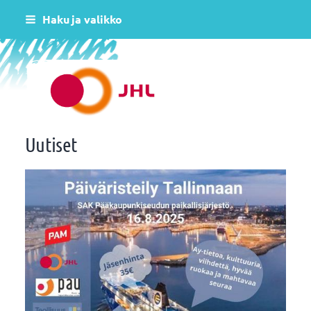
Siirry
Haku ja valikko
sivun
sisältöön
Helsingin varhaiskasvatus JHL ry 081
Uutiset