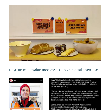
Näyttiin muussakin mediassa kuin vain omilla sivuilla!