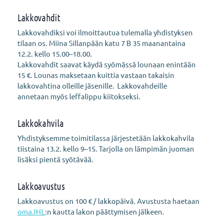
Lakkovahdit
Lakkovahdiksi voi ilmoittautua tulemalla yhdistyksen
tilaan os. Miina Sillanpään katu 7 B 35 maanantaina
12.2. kello 15.00–18.00.
Lakkovahdit saavat käydä syömässä lounaan enintään
15 €. Lounas maksetaan kuittia vastaan takaisin
lakkovahtina olleille jäsenille. Lakkovahdeille
annetaan myös leffalippu kiitokseksi.
Lakkokahvila
Yhdistyksemme toimitilassa järjestetään lakkokahvila
tiistaina 13.2. kello 9–15. Tarjolla on lämpimän juoman
lisäksi pientä syötävää.
Lakkoavustus
Lakkoavustus on 100 € / lakkopäivä. Avustusta haetaan
omaJHL
:n kautta lakon päättymisen jälkeen.