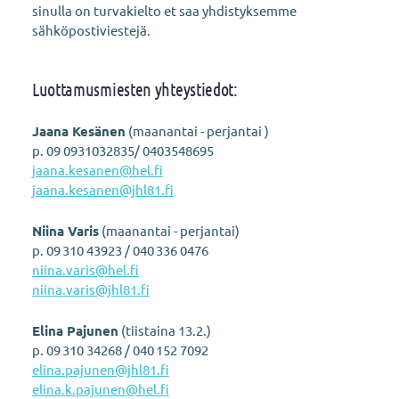
sinulla on turvakielto et saa yhdistyksemme
sähköpostiviestejä.
Luottamusmiesten yhteystiedot:
Jaana Kesänen
(maanantai - perjantai )
p. 09 0931032835/ 0403548695
jaana.kesanen@hel.fi
jaana.kesanen@jhl81.fi
Niina Varis
(maanantai - perjantai)
p. 09 310 43923 / 040 336 0476
niina.varis@hel.fi
niina.varis@jhl81.fi
Elina Pajunen
(tiistaina 13.2.)
p. 09 310 34268 / 040 152 7092
elina.pajunen@jhl81.fi
elina.k.pajunen@hel.fi