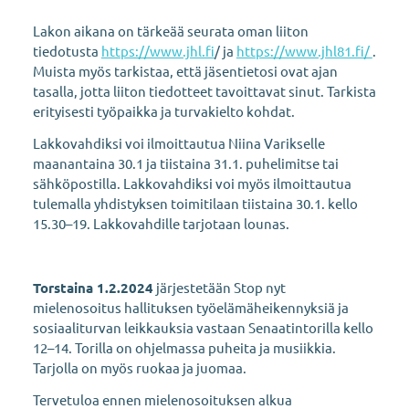
Lakon aikana on tärkeää seurata oman liiton
tiedotusta
https://www.jhl.fi
/ ja
https://www.jhl81.fi/
.
Muista myös tarkistaa, että jäsentietosi ovat ajan
tasalla, jotta liiton tiedotteet tavoittavat sinut. Tarkista
erityisesti työpaikka ja turvakielto kohdat.
Lakkovahdiksi voi ilmoittautua Niina Varikselle
maanantaina 30.1 ja tiistaina 31.1. puhelimitse tai
sähköpostilla. Lakkovahdiksi voi myös ilmoittautua
tulemalla yhdistyksen toimitilaan tiistaina 30.1. kello
15.30–19. Lakkovahdille tarjotaan lounas.
Torstaina 1.2.2024
järjestetään Stop nyt
mielenosoitus hallituksen työelämäheikennyksiä ja
sosiaaliturvan leikkauksia vastaan Senaatintorilla kello
12–14. Torilla on ohjelmassa puheita ja musiikkia.
Tarjolla on myös ruokaa ja juomaa.
Tervetuloa ennen mielenosoituksen alkua