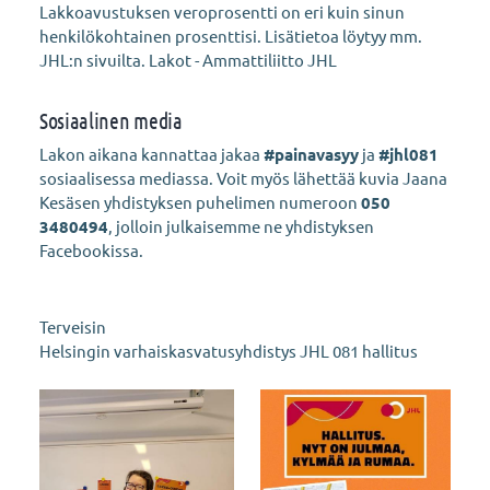
Lakkoavustuksen veroprosentti on eri kuin sinun
henkilökohtainen prosenttisi. Lisätietoa löytyy mm.
JHL:n sivuilta. Lakot - Ammattiliitto JHL
Sosiaalinen media
Lakon aikana kannattaa jakaa
#painavasyy
ja
#jhl081
sosiaalisessa mediassa. Voit myös lähettää kuvia Jaana
Kesäsen yhdistyksen puhelimen numeroon
050
3480494
, jolloin julkaisemme ne yhdistyksen
Facebookissa.
Terveisin
Helsingin varhaiskasvatusyhdistys JHL 081 hallitus