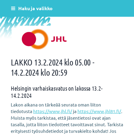
Siirry
Haku ja valikko
sivun
sisältöön
Helsingin varhaiskasvatus JHL ry 081
LAKKO 13.2.2024 klo 05.00 -
14.2.2024 klo 20:59
Helsingin varhaiskasvatus on lakossa 13.2-
14.2.2024
Lakon aikana on tärkeää seurata oman liiton
tiedotusta
https://www.jhl.fi/
ja
https://www.jhl81.fi/
.
Muista myös tarkistaa, että jäsentietosi ovat ajan
tasalla, jotta liiton tiedotteet tavoittavat sinut. Tarkista
erityisesti työsuhdetiedot ja turvakielto kohdat! Jos